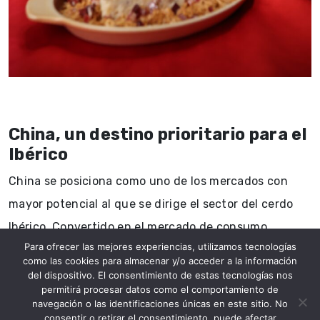
China, un destino prioritario para el
Ibérico
China se posiciona como uno de los mercados con
mayor potencial al que se dirige el sector del cerdo
Ibérico. Convertido en el mercado de consumo
Para ofrecer las mejores experiencias, utilizamos tecnologías
mundial por excelencia, los cambios en las tendencias
como las cookies para almacenar y/o acceder a la información
de consumo motivados por el aumento de la renta per
del dispositivo. El consentimiento de estas tecnologías nos
permitirá procesar datos como el comportamiento de
cápita y el desarrollo de las clases media chinas (en
navegación o las identificaciones únicas en este sitio. No
2030 se prevé que el 35% de la población, unos 480
consentir o retirar el consentimiento, puede afectar